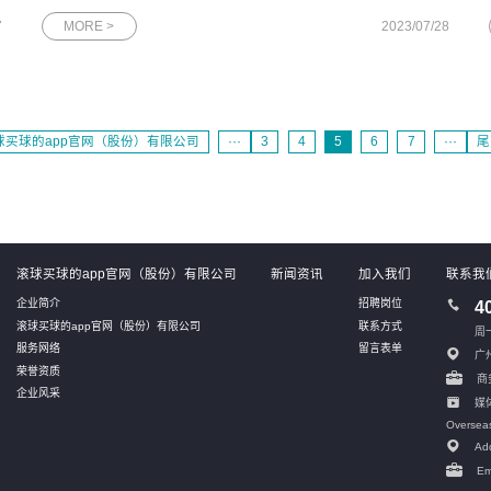
估
DBA，最方便的方法之一就是通过各类排行榜。在这方面，国际
7
MORE >
2023/07/28
上广为人知的DB-Engines数据库流行度排行榜和国内的墨天轮中
国数据库流行度排行榜是
球买球的app官网（股份）有限公司
···
3
4
5
6
7
···
尾
滚球买球的app官网（股份）有限公司
新闻资讯
加入我们
联系我
企业简介
招聘岗位
4
滚球买球的app官网（股份）有限公司
联系方式
周一
服务网络
留言表单
广
荣誉资质
商务
企业风采
媒体
Oversea
Add
Em