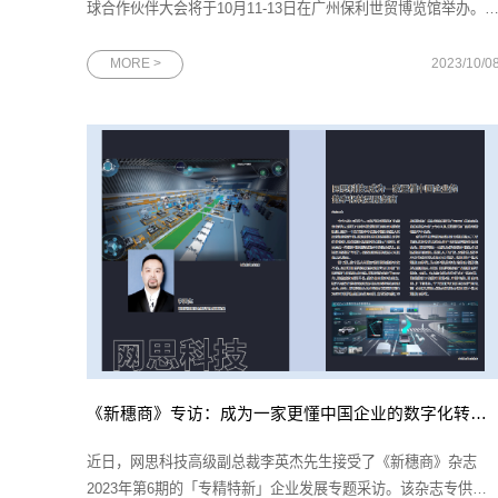
球合作伙伴大会将于10月11-13日在广州保利世贸博览馆举办。
2013年以来，中国移动全球合作伙伴大会已成功举办10届，汇聚
了磅礴创新力量，加速了信息产业的演进升级，本届大会中国移
MORE >
2023/10/0
动将携手数百位世界500强企业、国内外知名企业董事长、CEO
齐聚广州，共
《新穗商》专访：成为一家更懂中国企业的数字化转型服务商
近日，网思科技高级副总裁李英杰先生接受了《新穗商》杂志
2023年第6期的「专精特新」企业发展专题采访。该杂志专供广