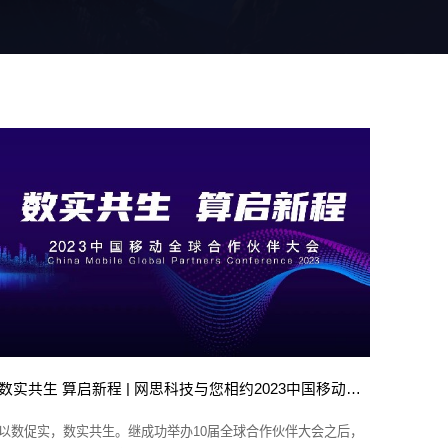
数实共生 算启新程 | 网思科技与您相约2023中国移动全球合作伙伴大会
以数促实，数实共生。继成功举办10届全球合作伙伴大会之后，