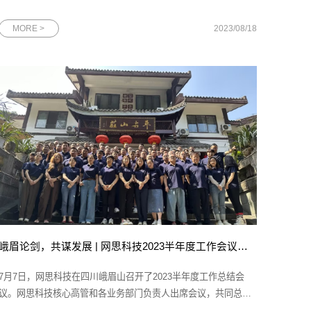
和“2022广州高精尖企业”两项殊荣。图为网思科技“未来独角兽”创
新企业及“高精尖”企业两项证书在由广州市科技局指导、广州市科
MORE >
2023/08/18
技创新企业协会主办的评选活动中，网思科技再次入选“未来独角
兽”
峨眉论剑，共谋发展 | 网思科技2023半年度工作会议圆满落幕
7月7日，网思科技在四川峨眉山召开了2023半年度工作总结会
议。网思科技核心高管和各业务部门负责人出席会议，共同总结
上半年的成绩，并规划下半年的各项重点工作。图为网思科技半