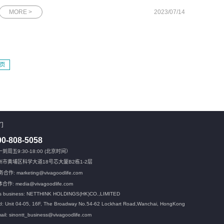
年度工作会议出席人员合照董事长王欢先生对上半年的工作进行
MORE >
2023/07/14
了全面复盘和总结，对各项目、各版块取得的成果给予了充分的
肯定，并围绕下半年的目
页
们
00-808-5058
到周五9:30-18:00 (北京时间）
州市黄埔区科学大道18号芯大厦B2栋1-2层
合作: marketing@vivagoodlife.com
合作: media@vivagoodlife.com
s business: NETTHINK HOLDINGS(HK)CO.,LIMITED
: Unit 04-05, 16F, The Broadway No.54-62 Lockhart Road,
Wanchai, HongKong
ail: sinontt_business@vivagoodlife.com