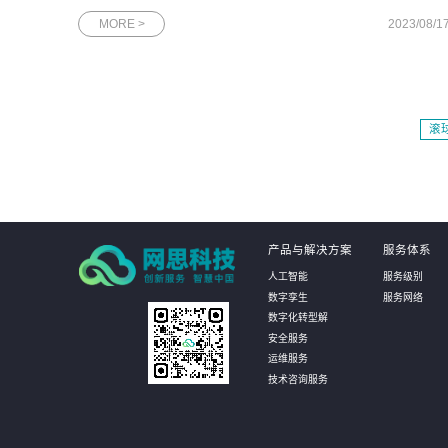
人资格的非外资控股企业，且成立5年之内最新一轮融资的投后
MORE >
2023/08/1
值达到1亿美元。根据长城战略咨询发布的数据，中国目前共有
653家潜在独角兽企
滚
产品与解决方案
服务体系
人工智能
服务级别
数字孪生
服务网络
数字化转型解
安全服务
运维服务
技术咨询服务