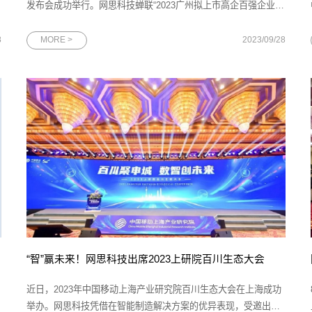
自
发布会成功举行。网思科技蝉联“2023广州拟上市高企百强企业”
荣誉称号，总裁吴俊先生代表网思科技与产投资本等投资机构签
署投资协议。图为2023广州拟上市高企百强榜单发布会现场作为
8
MORE >
2023/09/28
广州的杰出企业代表，网思科技的发展历程与广州的快速发展紧
密相连。在广州优质营
“智”赢未来！网思科技出席2023上研院百川生态大会
近日，2023年中国移动上海产业研究院百川生态大会在上海成功
举办。网思科技凭借在智能制造解决方案的优异表现，受邀出席