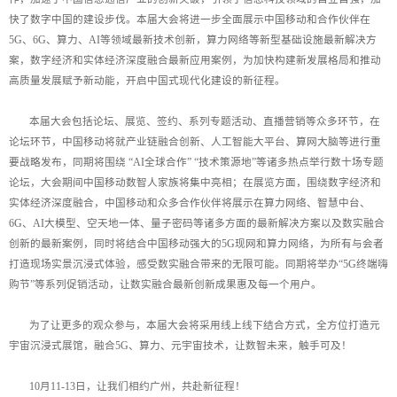
快了数字中国的建设步伐。本届大会将进一步全面展示中国移动和合作伙伴在
5G、6G、算力、AI等领域最新技术创新，算力网络等新型基础设施最新解决方
案，数字经济和实体经济深度融合最新应用案例，为加快构建新发展格局和推动
高质量发展赋予新动能，开启中国式现代化建设的新征程。
本届大会包括论坛、展览、签约、系列专题活动、直播营销等众多环节，在
论坛环节，中国移动将就产业链融合创新、人工智能大平台、算网大脑等进行重
要战略发布，同期将围绕 “AI全球合作” “技术策源地”等诸多热点举行数十场专题
论坛，大会期间中国移动数智人家族将集中亮相；在展览方面，围绕数字经济和
实体经济深度融合，中国移动和众多合作伙伴将展示在算力网络、智慧中台、
6G、AI大模型、空天地一体、量子密码等诸多方面的最新解决方案以及数实融合
创新的最新案例，同时将结合中国移动强大的5G现网和算力网络，为所有与会者
打造现场实景沉浸式体验，感受数实融合带来的无限可能。同期将举办“5G终端嗨
购节”等系列促销活动，让数实融合最新创新成果惠及每一个用户。
为了让更多的观众参与，本届大会将采用线上线下结合方式，全方位打造元
宇宙沉浸式展馆，融合5G、算力、元宇宙技术，让数智未来，触手可及！
10月11-13日，让我们相约广州，共赴新征程！