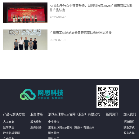
AI 驱动千行百业智变升级，网思科技获2025广州市首版次软
件产品认定
2025-08-26
广州市工信局副局长黄符伟率队调研网思科技
2025-07-02
产品与解决方案
服务体系
滚球买球的app官网（股份）有限公司
新闻资讯
加入我们
人工智能
服务级别
企业简介
招聘岗位
数字孪生
服务网络
滚球买球的app官网（股份）有限公司
联系方式
数字化转型解
服务网络
留言表单
安全服务
荣誉资质