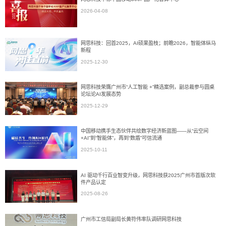
2026-04-08
网思科技：回首2025，AI硕果盈枝；前瞻2026，智能体纵马
新程
2025-12-30
网思科技荣膺广州市“人工智能 +”精选案例，副总裁参与圆桌
论坛论AI发展态势
2025-12-29
中国移动携手生态伙伴共绘数字经济新蓝图——从“云空间
+AI”到“智能体”，再到“数盾”可信流通
2025-10-11
AI 驱动千行百业智变升级，网思科技获2025广州市首版次软
件产品认定
2025-08-26
广州市工信局副局长黄符伟率队调研网思科技