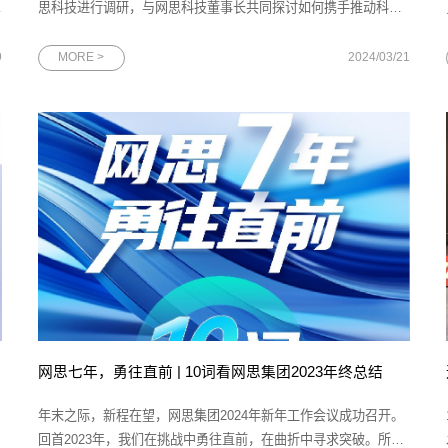
，
思科技进行调研，与网思科技董事长共同探讨如何携手推动科技
企业实现高质量发展。中国邮政储蓄银行公司金融部行业客户三
处副处长王名扬，邮储银行广东省分行副行长夏春林、马天楠，
9
MORE >
2024/03/21
广东省分行公司金融部副总经理倪君，广州市分行副行长杨丽，
广州分行普惠金融事业
网思七年，勇往直前 | 10词看网思集团2023年终总结
年末之际，新程在望，网思集团2024年新年工作会议成功召开。
回首2023年，我们在挑战中勇往直前，在曲折中寻求突破。所获