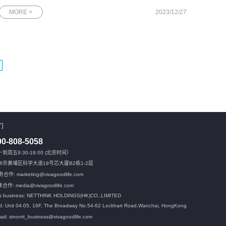
发表主题演讲。在数字化浪潮中，DBA的角色与职责正经历深刻
MORE >
2023/12/27
的变革。本次活动旨在为DBA们提供一个交流与学习的平台，共
同探讨如何应对行业变
们
00-808-5058
到周五9:30-18:00 (北京时间）
州市黄埔区科学大道18号芯大厦B2栋1-2层
合作: marketing@vivagoodlife.com
合作: media@vivagoodlife.com
s business: NETTHINK HOLDINGS(HK)CO.,LIMITED
: Unit 04-05, 16F, The Broadway No.54-62 Lockhart Road,
Wanchai, HongKong
ail: sinontt_business@vivagoodlife.com