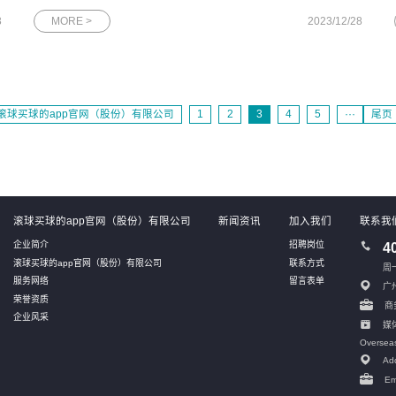
日报》12月28日网思科技专访版面荣获“广州市第二批隐形冠军企
3
MORE >
2023/12/28
业”——网思科技：为广州地区的数字化产业添砖加瓦12月18日，
网思科技被授予“
滚球买球的app官网（股份）有限公司
1
2
3
4
5
···
尾页
滚球买球的app官网（股份）有限公司
新闻资讯
加入我们
联系我
企业简介
招聘岗位
4
滚球买球的app官网（股份）有限公司
联系方式
周一
服务网络
留言表单
广
荣誉资质
商务
企业风采
媒体
Oversea
Add
Em