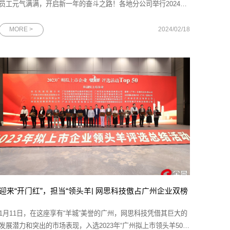
员工元气满满，开启新一年的奋斗之路！各地分公司举行2024新
春开工仪式，吹响开工“集结号”。大家用满满的仪式感展望新年新
愿景，争创“开门红”！数字浪潮涌向前，化繁为简解疑难。崭新征
MORE >
2024/02/18
程自今始，勇往直前不畏艰。2024，我们同舟共济，再创辉煌！
迎来“开门红”，担当“领头羊| 网思科技傲占广州企业双榜
1月11日，在这座享有“羊城”美誉的广州，网思科技凭借其巨大的
发展潜力和突出的市场表现，入选2023年“广州拟上市领头羊50强