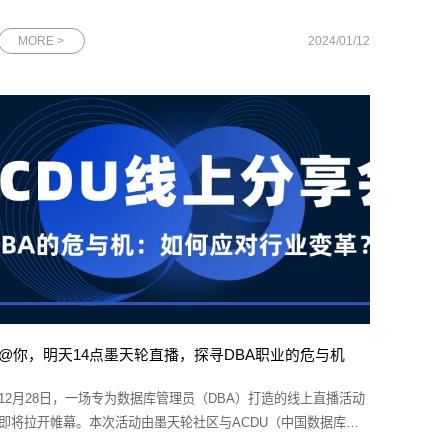
企业”榜单，并晋级“广州最强科创领头羊企业10强”榜单。作为广
州的双“领头羊”企业，网思科技将继续发挥其榜样作用和领导力，
MORE >
2024/01/12
为广州的进步注入更多的活力和机遇。图为网思科技代表上台领
奖本次广
@你，明天14点墨天轮直播，探寻DBA职业的危与机
12月28日，一场专为数据库管理员（DBA）打造的线上直播活动
即将拉开帷幕。本次活动由墨天轮社区与ACDU（中国数据库联
盟）联合主办，特邀网思科技DBA总监、Oracle ACE尹海文先生