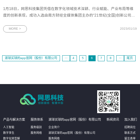
1月18日，网思科技集团凭借在数字化领域技术深耕、行业赋能、产业布局等维
度的创新表现，成功入选由南方财经全媒体集团主办的“21世纪(全国)创新公司50
强：MIC50”榜单。该榜单被誉为“中国创新价值与投资风向标”，同时上榜的知名
企业还有小米、大疆创新、赛力斯等。图为网思科技荣获“21世纪（全国）创新公
MORE >
2023/01/19
司50强” 证书自
滚球买球的app官网（股份）有限公司
···
4
5
6
7
8
···
尾页
产品与解决方案
服务体系
滚球买球的app官网（股份）有限公司
新闻资讯
加入我们
人工智能
服务级别
企业简介
招聘岗位
数字孪生
服务网络
滚球买球的app官网（股份）有限公司
联系方式
数字化转型解
服务网络
留言表单