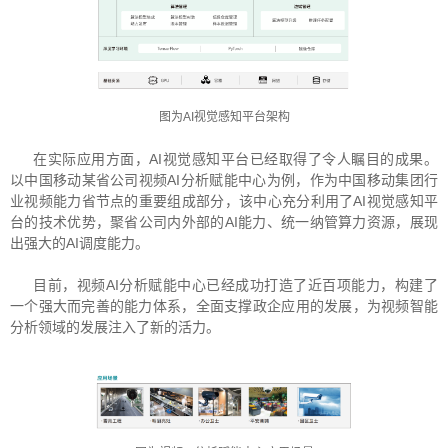
图为AI视觉感知平台架构
在实际应用方面，AI视觉感知平台已经取得了令人瞩目的成果。
以中国移动某省公司视频AI分析赋能中心为例，作为中国移动集团行
业视频能力省节点的重要组成部分，该中心充分利用了AI视觉感知平
台的技术优势，聚省公司内外部的AI能力、统一纳管算力资源，展现
出强大的AI调度能力。
目前，视频AI分析赋能中心已经成功打造了近百项能力，构建了
一个强大而完善的能力体系，全面支撑政企应用的发展，为视频智能
分析领域的发展注入了新的活力。