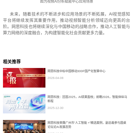
图为视频AI分析赋能中心应用场景
未来，随着技术的不断进步和应用场景的不断拓展，AI视觉感知
平台将继续发挥其重要作用，推动视频智能分析领域迈向更高的台
阶。网思科技也将继续深化与中国移动的战略合作，推动人工智能与
算力网络的深度融合，为构建智能化社会贡献更多力量。
相关推荐
网思科技中标中国移动300P国产化智算中心
2026-04-08
网思科技：回首2025，AI硕果盈枝；前瞻2026，智能体纵马
新程
2025-12-30
网思科技荣膺广州市“人工智能 +”精选案例，副总裁参与圆桌
论坛论AI发展态势