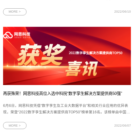
的高度认可。CMMI全称为Capability Maturity Model Integration，即能力成熟
度模型集成，是国际上用于评价软件企业能力成熟度和过程规范性的一项重要
MORE >
2022/06/10
标准。CMMI共设5个级别，从1
再获殊荣！网思科技高位入选中科院“数字孪生解决方案提供商50强”
6月6日，网思科技凭借“数字孪生及工业大数据平台”和相关行业应用的优异表
现，荣登“2022数字孪生解决方案提供商TOP50”榜单第16名。该榜单由中国科
学院旗下《互联网周刊》联合德本咨询、eNet研究院共同发布，全领域、多维
度地透析了国内整个数字孪生体系。&
MORE >
2022/06/07