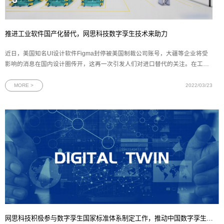
推进工业软件国产化替代，网思科技数字孪生技术来助力
近日，美国知名UI设计软件Figma封停被美国制裁公司账号，大疆等企业将受
影响的消息在国内设计圈传开，这再一次引发人们对进口替代的关注。在工业
领域，工业软件的“卡脖子”问题是我国工业高质量发展的阿喀琉斯之踵。以数
字孪生应用为抓手，将人工智能技术与工业软件相结合，通过数据科学优化机
MORE >
2022/03/23
理模型精度和性能，或许是实现
网思科技积极参与数字孪生国家标准体系制定工作，推动中国数字孪生规范化发展