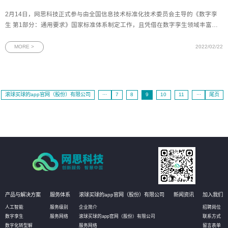
2月14日，网思科技正式参与由全国信息技术标准化技术委员会主导的《数字孪
生 第1部分：通用要求》国家标准体系制定工作，且凭借在数字孪生领域丰富的
应用经验，承担了该标准第五章节“功能要求”部分的编写任务。随着“探索建设数
字孪生城市”写入了国家“十四五”规划纲要，数字孪生领域已广泛应用于各类场
MORE >
2022/02/22
景，正被赋予愈多
滚球买球的app官网（股份）有限公司
···
7
8
9
10
11
···
尾页
产品与解决方案
服务体系
滚球买球的app官网（股份）有限公司
新闻资讯
加入我们
人工智能
服务级别
企业简介
招聘岗位
数字孪生
服务网络
滚球买球的app官网（股份）有限公司
联系方式
数字化转型解
服务网络
留言表单