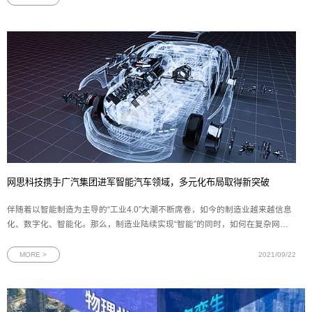
路。全球最大的上
网思科技携手广汽集团进军智能汽车领域，多元化布局取得新突破
伴随着以智能制造为主导的“工业4.0”大潮不断席卷，如今的制造业越来越信息
化、数字化、智能化。那么，制造业陆续实现“智能”的同时，如何在复杂网络
环境下，实现“智力资产”的安全保护呢？面对大量的敏感数据，对运维的需求
也在不断增强、复杂化。对业务系统数据来说，需区分清楚内部合法应用程
MORE >
2021/09/22
序、外部黑客、内部维护人