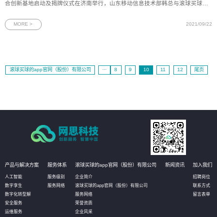
合创新基地启动及揭牌仪式在济南举行，山东移动信息技术部韩总与滚球买球的
app官网（股份）有限公司 总裁吴俊共同为基地揭牌。★PIC.01揭牌仪式山东移
动信息技术部高层领导、大数据中心负责人、大数据中心室主管，滚球买球的
MORE >
2021/09/22
app官网（股份）有限公司 高级副总裁兼山东公司总经
滚球买球的app官网（股份）有限公司
···
8
9
10
11
12
尾页
产品与解决方案
服务体系
滚球买球的app官网（股份）有限公司
新闻资讯
加入我们
人工智能
服务级别
企业简介
招聘岗位
数字孪生
服务网络
滚球买球的app官网（股份）有限公司
联系方式
数字化转型解
服务网络
留言表单
安全服务
荣誉资质
运维服务
企业风采