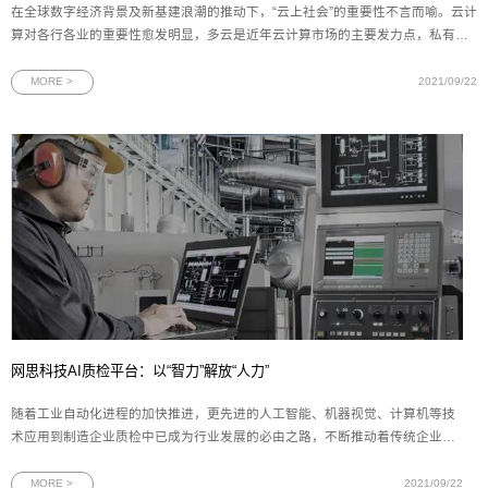
在全球数字经济背景及新基建浪潮的推动下，“云上社会”的重要性不言而喻。云计
算对各行各业的重要性愈发明显，多云是近年云计算市场的主要发力点，私有云
和公有云的融合更加受到市场青睐。作为国内三大运营商之一，中国电信对该领
域十分重视。网思科技作为中国电信长期提供人工智能解决方案的服务商，不断
MORE >
2021/09/22
强化技术、创新产
网思科技AI质检平台：以“智力”解放“人力”
随着工业自动化进程的加快推进，更先进的人工智能、机器视觉、计算机等技
术应用到制造企业质检中已成为行业发展的必由之路，不断推动着传统企业智
能化、信息化转型升级。AI质检技术潜力加速释放纵观行业发展，"5G+ 大数据
+AI" 将引领新时代，人工智能技术应用到企业质检中已成为行业发展的必由之
MORE >
2021/09/22