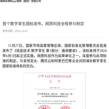
滚球买球的app官网（股份）有限公司
首个数字孪生国标发布，网思科技全程参与制定
发布日期：2023-12-01
11月27日，国家市场监督管理总局、国家标准化管理委员会批准
发布了《信息技术 数字孪生 第1部分：通用要求》，该标准将于2024
年6月1日起正式实施。网思科技作为起草单位之一，深度参与此项标
准的制定，与安世亚太、腾讯云和阿里巴巴等企业共同填补数字孪生
国家标准体系的空白。