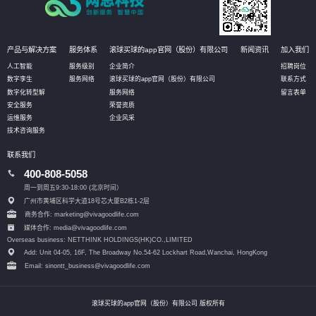
产品与解决方案
服务体系
滚球买球的app官网（股份）有限公司
新闻资讯
加入我们
人工智能
服务级别
企业简介
招聘岗位
数字孪生
服务网络
滚球买球的app官网（股份）有限公司
联系方式
数字化转型解
服务网络
留言表单
安全服务
荣誉资质
运维服务
企业风采
技术咨询服务
联系我们
400-808-5058
周一到周五9:30-18:00 (北京时间）
广州市黄埔区科学大道18号芯大厦B2栋1-2层
商务合作: marketing@vivagoodlife.com
媒体合作: media@vivagoodlife.com
Overseas business: NETTHINK HOLDINGS(HK)CO.,LIMITED
Add: Unit 04-05, 16F, The Broadway No.54-62 Lockhart Road,
Wanchai, HongKong
Email: sinontt_business@vivagoodlife.com
滚球买球的app官网（股份）有限公司 版权所有