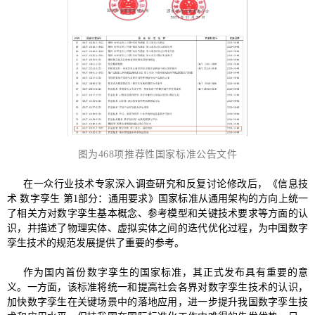
图为468项推荐性国家标准公告文件
在一众行业技术专家深入调查研究和反复讨论修改后，《信息技
术 数字孪生 第1部分：通用要求》国家标准从通用架构的方向上统一
了相关方对数字孪生基本概念、参考模型和关键技术要求等方面的认
识，并描述了物理实体、虚拟实体之间的迭代优化过程，为中国数字
孪生技术的规范发展提供了重要的参考。
作为国内首份数字孪生的国家标准，其正式发布具有重要的意
义。一方面，该标准将统一和提高社会各界对数字孪生技术的认识，
加快数字孪生在关键场景中的落地应用，进一步提升我国数字孪生技