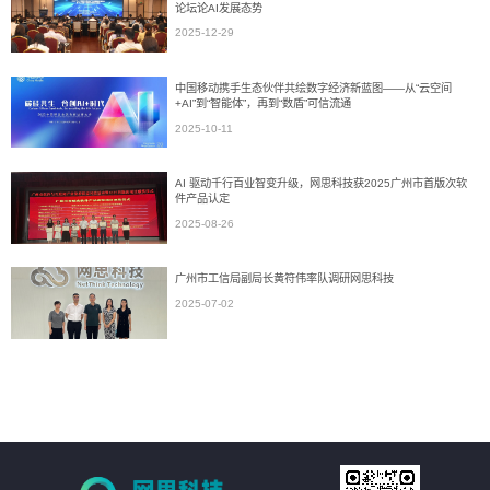
论坛论AI发展态势
2025-12-29
中国移动携手生态伙伴共绘数字经济新蓝图——从“云空间
+AI”到“智能体”，再到“数盾”可信流通
2025-10-11
AI 驱动千行百业智变升级，网思科技获2025广州市首版次软
件产品认定
2025-08-26
广州市工信局副局长黄符伟率队调研网思科技
2025-07-02