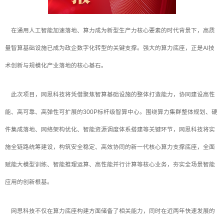
在通用人工智能加速落地、算力成为新型生产力核心要素的时代背景下，高质
量智算基础设施已成为政企数字化转型的关键支撑。强大的算力底座，正是AI技
术创新与规模化产业落地的核心基石。
此次项目，网思科技将凭借聚焦智算基础设施的整体打造能力，协同建设高性
能、高可靠、高弹性可扩展的300P标杆级智算中心。围绕算力集群整体规划、硬
件集成落地、网络架构优化、智能资源调度体系搭建等关键环节，网思科技将实
施全链路统筹建设，构筑安全稳定、高效协同的新一代核心算力支撑底座，全面
赋能大模型训练、智能推理运算、高性能并行计算等核心业务，夯实全场景智能
应用的创新根基。
网思科技不仅在算力底座构建方面储备了相关能力，同时在近两年快速发展的