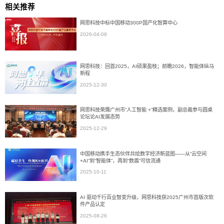
相关推荐
网思科技中标中国移动300P国产化智算中心
2026-04-08
网思科技：回首2025，AI硕果盈枝；前瞻2026，智能体纵马
新程
2025-12-30
网思科技荣膺广州市“人工智能 +”精选案例，副总裁参与圆桌
论坛论AI发展态势
2025-12-29
中国移动携手生态伙伴共绘数字经济新蓝图——从“云空间
+AI”到“智能体”，再到“数盾”可信流通
2025-10-11
AI 驱动千行百业智变升级，网思科技获2025广州市首版次软
件产品认定
2025-08-26