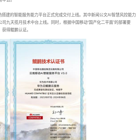
移动成功搭建的智能服务能力平台正式完成交付上线。其中新闻公文AI智慧风控能力
公司九天揽月技术中台上线。同时，根据中国移动“国产化二平面”的部署要
，获得鲲鹏认证。