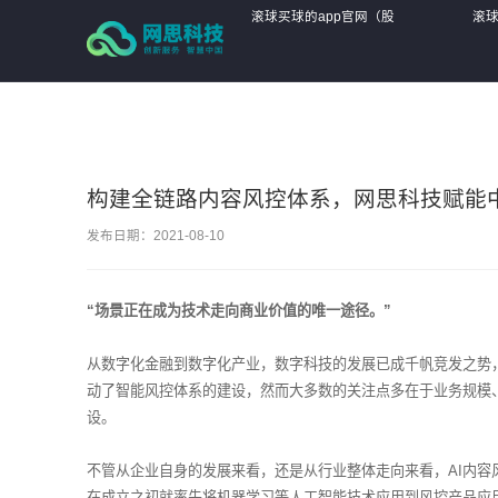
滚球买球的app官网（股份）有限公司
滚球买球的app官网（股
滚球
份）有限公司
份
构建全链路内容风控体系，网思科技赋能
发布日期：2021-08-10
“场景正在成为技术走向商业价值的唯一途径。”
从数字化金融到数字化产业，数字科技的发展已成千帆竞发之势
动了智能风控体系的建设，然而大多数的关注点多在于业务规模
设。
不管从企业自身的发展来看，还是从行业整体走向来看，AI内
在成立之初就率先将机器学习等人工智能技术应用到风控产品应