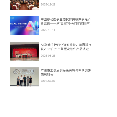
势
2025-12-29
中国移动携手生态伙伴共绘数字经济
新蓝图——从“云空间+AI”到“智能体”，
再到“数盾”可信流通
2025-10-11
AI 驱动千行百业智变升级，网思科技
获2025广州市首版次软件产品认定
2025-08-26
广州市工信局副局长黄符伟率队调研
网思科技
2025-07-02