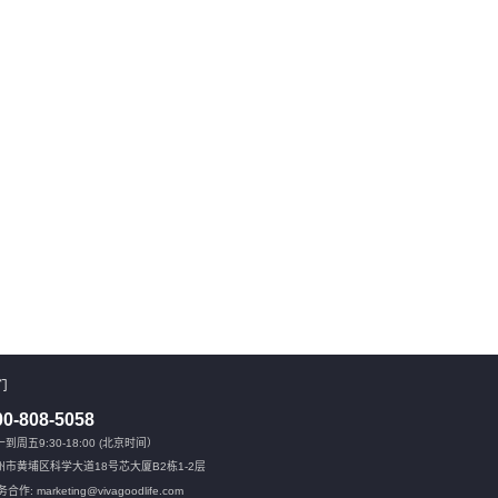
们
00-808-5058
到周五9:30-18:00 (北京时间）
州市黄埔区科学大道18号芯大厦B2栋1-2层
合作: marketing@vivagoodlife.com