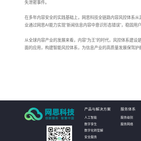
失泄密事件。
在多年内容安全的实践基础上，网思科技全链路内容风控体系从
业通过网思AI能力实现“新闻信息内容中意识形态错误”，稳固用
从全球内容产业的发展来看，内容“为王”的时代，风控体系建设
面的应用，构建智能风控体系，为信息产业的高质量发展保驾护
产品与解决方案
服务体系
人工智能
服务级别
数字孪生
服务网络
数字化转型解
安全服务