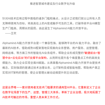
推进智慧城市建设及行业数字化升级
针对AI技术应用过程中面临的诸多门槛和痛点，从设计之初我们就以让所有人员
无障碍使用为目标，将高高在上的AI变成触手可及的工具，打破传统平台AI模型
生产门槛高、周期长的困局，由此诞生了Alphamind AI能力开放平台。
——王欢
Alphamind AI能力开放平台是一个兼容性强、能够跨平台的AI 能力平台，融合了
最新的AI技术，借助成熟AI框架落地实现面向业务营销、用户服务、运营管理、
网络运维、等方面工作的智能化AI业务组件，帮助企业形成完整的
“敏捷前台+智
慧中台+云化后台”的IT支撑平台架构
，从而转化提升各个维度重点工作的高效支
撑能力，助力企业实现全面AI赋能。从表面看Alphamind AI能力开放平台是技术
概念，实则强调的是通过技术治理业务，让IT架构变成智能地图，帮助用户真正
实现对IT架构的管理，使企业管理从被动运维提升到主动运营。
这是业界唯一一套对使用者无技术门槛要求的通用型AI平台，它重新定义了企业
在数字化场景下的生产、运营、管理三大体系，革新了企业治理，极大地拓展了
AI技术可触达的市场，重塑人类未来工作方式。