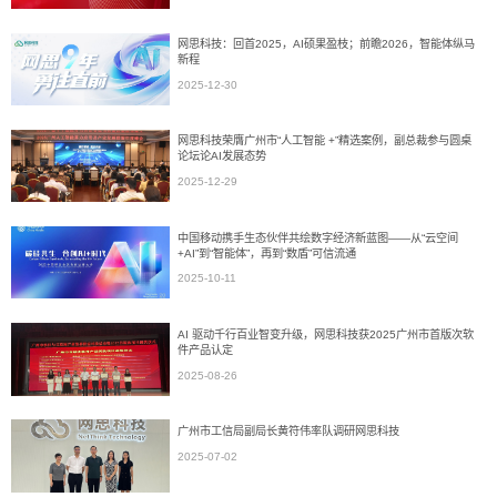
网思科技：回首2025，AI硕果盈枝；前瞻2026，智能体纵马
新程
2025-12-30
网思科技荣膺广州市“人工智能 +”精选案例，副总裁参与圆桌
论坛论AI发展态势
2025-12-29
中国移动携手生态伙伴共绘数字经济新蓝图——从“云空间
+AI”到“智能体”，再到“数盾”可信流通
2025-10-11
AI 驱动千行百业智变升级，网思科技获2025广州市首版次软
件产品认定
2025-08-26
广州市工信局副局长黄符伟率队调研网思科技
2025-07-02