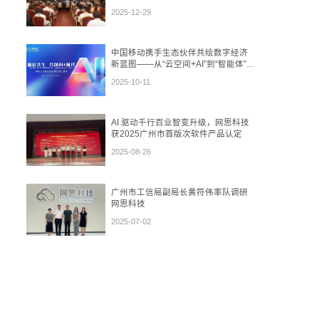
势
2025-12-29
中国移动携手生态伙伴共绘数字经济
新蓝图——从“云空间+AI”到“智能体”，
再到“数盾”可信流通
2025-10-11
AI 驱动千行百业智变升级，网思科技
获2025广州市首版次软件产品认定
2025-08-26
广州市工信局副局长黄符伟率队调研
网思科技
2025-07-02