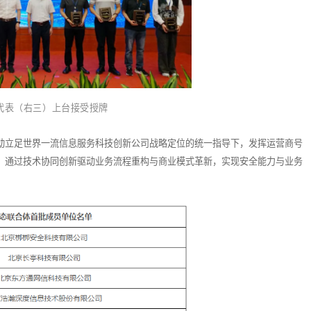
代表（右三）上台接受授牌
动立足世界一流信息服务科技创新公司战略定位的统一指导下，发挥运营商号
，通过技术协同创新驱动业务流程重构与商业模式革新，实现安全能力与业务