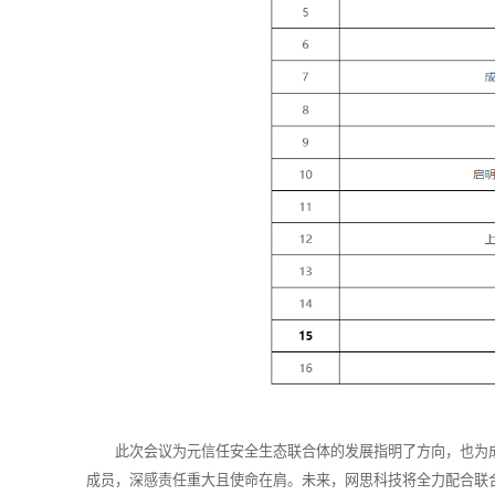
此次会议为元信任安全生态联合体的发展指明了方向，也为
成员，深感责任重大且使命在肩。未来，网思科技将全力配合联