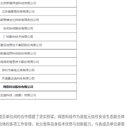
成员单位间的合作搭建了坚实桥梁。网思科技作为首批元信任安全生态联合体
合体的各项工作安排，充分发挥自身技术优势与创新能力，与各成员单位紧密