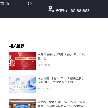
官网（股
加入
全国服务热线：400-808-5058
我们
相关推荐
网思科技中标中国移动300P国产化智
算中心
2026-04-08
网思科技：回首2025，AI硕果盈枝；
前瞻2026，智能体纵马新程
2025-12-30
网思科技荣膺广州市“人工智能 +”精选
案例，副总裁参与圆桌论坛论AI发展态