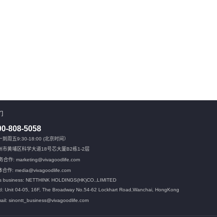
们
00-808-5058
到周五9:30-18:00 (北京时间）
州市黄埔区科学大道18号芯大厦B2栋1-2层
合作: marketing@vivagoodlife.com
合作: media@vivagoodlife.com
s business: NETTHINK HOLDINGS(HK)CO.,LIMITED
: Unit 04-05, 16F, The Broadway No.54-62 Lockhart Road,
Wanchai, HongKong
ail: sinontt_business@vivagoodlife.com