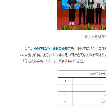
图为网思科技
最后，
中移互联庄仁峰副总经理
表示：中移互联将在中国移
卡安全能力优势，携手产业伙伴构建中国特色网络安全治理体系
价值的范式级突破，筑牢可信数字社会安全基座。