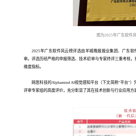
图为
2025年广东软
2025年广东软件风云榜评选由羊城晚报报业集团、广东
审。评选历经严格的申报筛选、技术初审与专家终评三重考核，
维度指标。
网思科技的Alphamind AI视觉感知平台（下文简称“
评审专家组的高度评价，充分彰显了其在技术创新与行业应用方