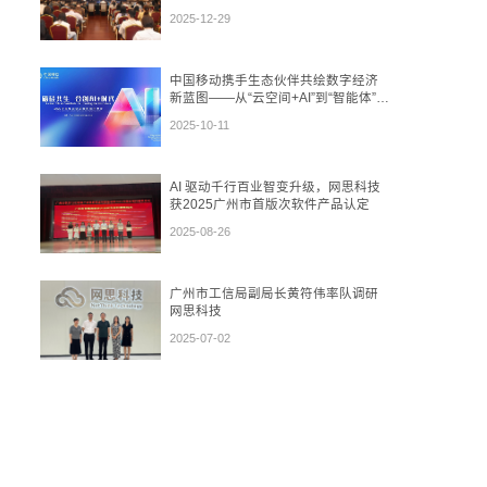
势
2025-12-29
中国移动携手生态伙伴共绘数字经济
新蓝图——从“云空间+AI”到“智能体”，
再到“数盾”可信流通
2025-10-11
AI 驱动千行百业智变升级，网思科技
获2025广州市首版次软件产品认定
2025-08-26
广州市工信局副局长黄符伟率队调研
网思科技
2025-07-02