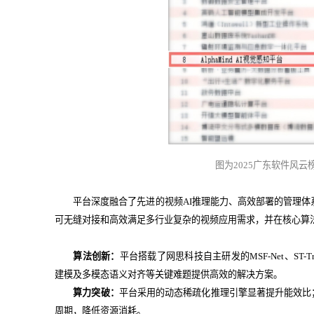
图为2025广东软件风云
平台深度融合了先进的视频AI推理能力、高效部署的管理
可无缝对接和高效满足多行业复杂的视频应用需求，并在核心算
算法创新：
平台搭载了网思科技自主研发的MSF-Net、ST-
建模及多模态语义对齐等关键难题提供高效的解决方案。
算力突破：
平台采用的动态稀疏化推理引擎显著提升能效比
周期，降低资源消耗。