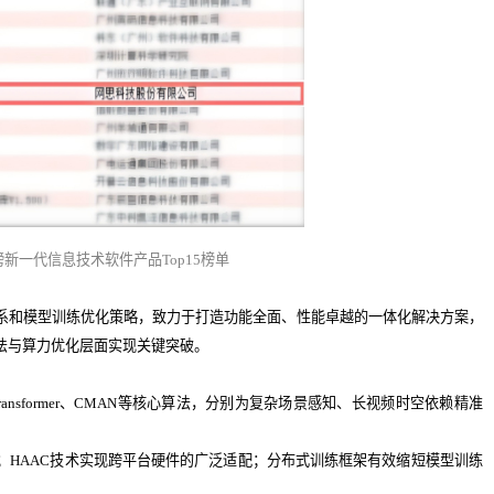
榜新一代信息技术软件产品Top15榜单
体系和模型训练优化策略，致力于打造功能全面、性能卓越的一体化解决方案，
法与算力优化层面实现关键突破。
Transformer、CMAN等核心算法，分别为复杂场景感知、长视频时空依赖精准
；HAAC技术实现跨平台硬件的广泛适配；分布式训练框架有效缩短模型训练