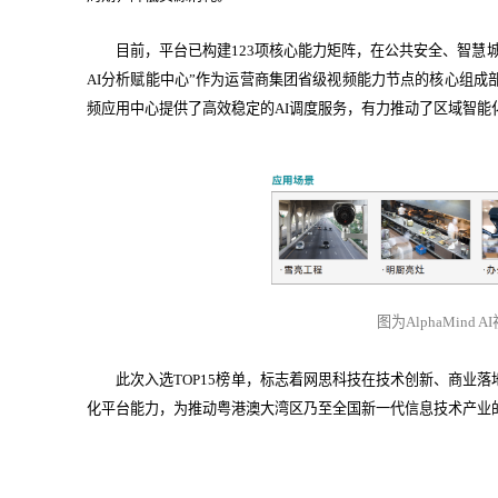
目前，平台已构建123项核心能力矩阵，在公共安全、智慧
AI分析赋能中心”作为运营商集团省级视频能力节点的核心组成
频应用中心提供了高效稳定的AI调度服务，有力推动了区域智能
图为
AlphaMin
此次入选TOP15榜单，标志着网思科技在技术创新、商业
化平台能力，为推动粤港澳大湾区乃至全国新一代信息技术产业