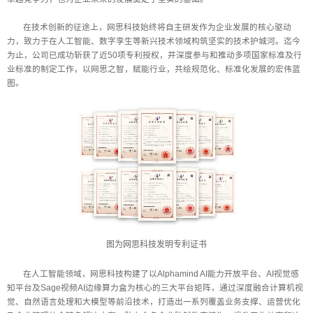
在技术创新的征途上，网思科技始终将自主研发作为企业发展的核心驱动
力，致力于在人工智能、数字孪生等新兴技术领域构筑坚实的技术护城河。迄今
为止，公司已成功斩获了近50项专利授权，并深度参与和推动多项国家标准及行
业标准的制定工作，以网思之智，赋能行业，共绘规范化、标准化发展的宏伟蓝
图。
图为网思科技发明专利证书
在人工智能领域，网思科技构建了以Alphamind AI能力开放平台、AI视觉感
知平台及Sage视频AI边缘算力盒为核心的三大平台矩阵，通过深度融合计算机视
觉、自然语言处理和大模型等前沿技术，打造出一系列覆盖业务支撑、运营优化