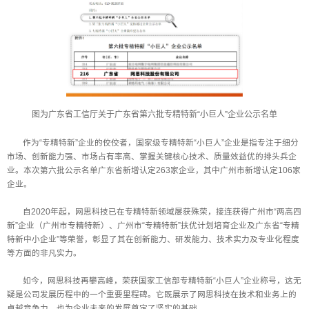
图为广东省工信厅关于广东省第六批专精特新“小巨人”企业公示名单
作为“专精特新”企业的佼佼者，国家级专精特新“小巨人”企业是指专注于细分
市场、创新能力强、市场占有率高、掌握关键核心技术、质量效益优的排头兵企
业。本次第六批公示名单广东省新增认定263家企业，其中广州市新增认定106家
企业。
自2020年起，网思科技已在专精特新领域屡获殊荣，接连获得广州市“两高四
新”企业（广州市专精特新）、广州市“专精特新”扶优计划培育企业及广东省“专精
特新中小企业”等荣誉，彰显了其在创新能力、研发能力、技术实力及专业化程度
等方面的非凡实力。
如今，网思科技再攀高峰，荣获国家工信部专精特新“小巨人”企业称号，这无
疑是公司发展历程中的一个重要里程碑。它既展示了网思科技在技术和业务上的
卓越竞争力，也为企业未来的发展奠定了坚实的基础。