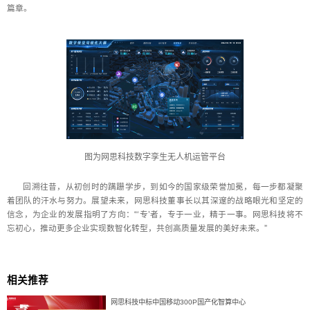
篇章。
图为网思科技数字孪生无人机运管平台
回溯往昔，从初创时的蹒跚学步，到如今的国家级荣誉加冕，每一步都凝聚
着团队的汗水与努力。展望未来，网思科技董事长以其深邃的战略眼光和坚定的
信念，为企业的发展指明了方向：“‘专’者，专于一业，精于一事。网思科技将不
忘初心，推动更多企业实现数智化转型，共创高质量发展的美好未来。”
相关推荐
网思科技中标中国移动300P国产化智算中心