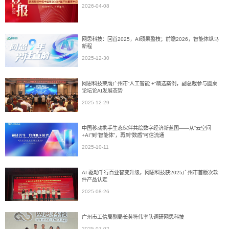
2026-04-08
网思科技：回首2025，AI硕果盈枝；前瞻2026，智能体纵马
新程
2025-12-30
网思科技荣膺广州市“人工智能 +”精选案例，副总裁参与圆桌
论坛论AI发展态势
2025-12-29
中国移动携手生态伙伴共绘数字经济新蓝图——从“云空间
+AI”到“智能体”，再到“数盾”可信流通
2025-10-11
AI 驱动千行百业智变升级，网思科技获2025广州市首版次软
件产品认定
2025-08-26
广州市工信局副局长黄符伟率队调研网思科技
2025-07-02