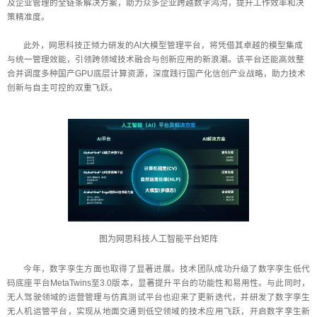
及企业管理的全链条解决方案，助力众多企业跨越数字鸿沟，提升工作效率和决
策精准度。
此外，网思科技正倾力研发的AI大模型管理平台，将凭借其卓越的模型集成
与统一管理效能，引领跨领域技术融合与创新应用的新浪潮。该平台还能高效整
合并调度多种国产GPU底层计算资源，深度践行国产化信创产业战略，助力技术
创新与自主可控的双重飞跃。
图为网思科技人工智能平台矩阵
今年，数字孪生方面也取得了显著进展。技术团队成功升级了数字孪生低代
码底座平台MetaTwins至3.0版本，显著提升平台的功能性和易用性。与此同时，
无人驾驶领域的运营管理与仿真测试平台也迎来了更新迭代，并研发了数字孪生
无人机运管平台，实现从地面交通到低空领域的技术应用飞跃，开启数字孪生新