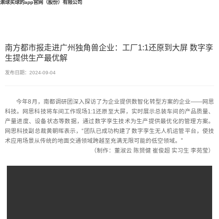
滚球买球的app官网（股份）有限公司
南方都市报走进广州独角兽企业：工厂1:1还原到大屏 数字孪
生提供生产最优解
发布日期：2024-09-04
今年8月，南都调研团深入探访了为企业提供数智化转型方案的企业——网思
科技。网思科技将车间工作现场1:1还原至大屏，实时展示总装车间的产品质量、
产量进度、设备状态等数据，通过数字孪生技术为生产提供最优化的管理方案。
网思科技副总裁黄朝晖表示，“团队已成功构建了数字孪生无人机运管平台，使技
术应用场景从传统的地面交通领域跨越至充满无限可能的低空领域。”
（制作：董淑云 陈赟健 崔俊超 实习生 李苑莹）