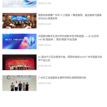
2025-12-30
网思科技荣膺广州市“人工智能 +”精选案例，副总裁参与圆桌
论坛论AI发展态势
2025-12-29
中国移动携手生态伙伴共绘数字经济新蓝图——从“云空间
+AI”到“智能体”，再到“数盾”可信流通
2025-10-11
AI 驱动千行百业智变升级，网思科技获2025广州市首版次软
件产品认定
2025-08-26
广州市工信局副局长黄符伟率队调研网思科技
2025-07-02