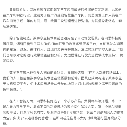
黄朝晖介绍，网思科技在智能数字孪生应用最好的领域是智能制造，尤其是
在汽车和钢铁行业。此前为了给广汽建设智慧生产车间，网思研发工作人员在广
汽车间待了近一年的时间，跟一线员工及管理者进行沟通，为其量身定做这一套
解决方案。
除了智能制造，数字孪生技术目前也运用在了自动驾驶场景。在网思科技的
展厅里，调研团看到了其为RoBoTaxi打造的数智运营服务平台，自动驾驶车辆周
边的车况、路况、来往行人、红绿灯及天气等情况，三维展现在监控大屏上。“我
们也可以对它的运行效果做监控和分析，为远程保证行驶安全提供技术支持”，黄
朝晖说。
数字孪生技术还有令人期待的新场景，黄朝晖透露，“在无人驾驶的基础上，
我们的人工智能和数字孪生技术也在做拓展和延伸。团队已成功构建了数字孪生
无人机运管平台，使技术应用场景从传统的地面交通领域跨越至充满无限可能的
低空领域。”。
在人工智能方面，网思科技打造了三个核心产品。黄朝晖继续介绍，第一个
是AI能力开放平台，集成不同的功能模块为客户提供解决方案，第二个是AI视觉
感知平台，打造了智慧城市、明厨亮灶等8个应用场景，第三个则是视频AI边缘算
力盒，实现了“云边端协同管理”，在断网或是信号不太好时继续进行图片视频分
析。