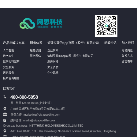
产品与解决方案
服务体系
滚球买球的app官网（股份）有限公司
新闻资讯
加入我们
人工智能
服务级别
企业简介
招聘岗位
数字孪生
服务网络
滚球买球的app官网（股份）有限公司
联系方式
数字化转型解
服务网络
留言表单
安全服务
荣誉资质
运维服务
企业风采
技术咨询服务
联系我们
400-808-5058
周一到周五9:30-18:00 (北京时间）
广州市黄埔区科学大道18号芯大厦B2栋1-2层
商务合作: marketing@vivagoodlife.com
媒体合作: media@vivagoodlife.com
Overseas business: NETTHINK HOLDINGS(HK)CO.,LIMITED
Add: Unit 04-05, 16F, The Broadway No.54-62 Lockhart Road,
Wanchai, HongKong
Email: sinontt_business@vivagoodlife.com