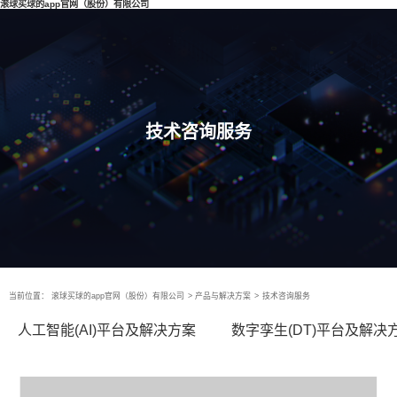
滚球买球的app官网（股份）有限公司
技术咨询服务
当前位置：
滚球买球的app官网（股份）有限公司
>
产品与解决方案
>
技术咨询服务
人工智能(AI)平台及解决方案
数字孪生(DT)平台及解决