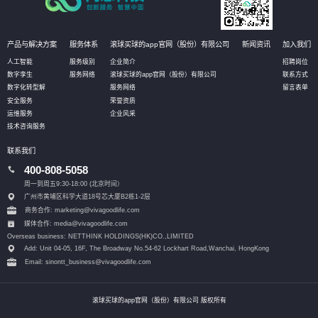
产品与解决方案
服务体系
滚球买球的app官网（股份）有限公司
新闻资讯
加入我们
人工智能
服务级别
企业简介
招聘岗位
数字孪生
服务网络
滚球买球的app官网（股份）有限公司
联系方式
数字化转型解
服务网络
留言表单
安全服务
荣誉资质
运维服务
企业风采
技术咨询服务
联系我们
400-808-5058
周一到周五9:30-18:00 (北京时间）
广州市黄埔区科学大道18号芯大厦B2栋1-2层
商务合作: marketing@vivagoodlife.com
媒体合作: media@vivagoodlife.com
Overseas business: NETTHINK HOLDINGS(HK)CO.,LIMITED
Add: Unit 04-05, 16F, The Broadway No.54-62 Lockhart Road,
Wanchai, HongKong
Email: sinontt_business@vivagoodlife.com
滚球买球的app官网（股份）有限公司 版权所有