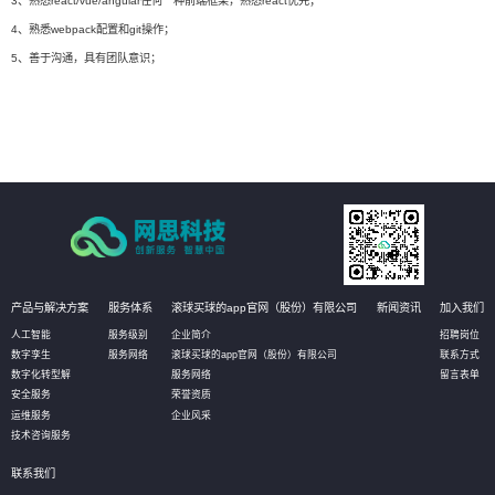
3、熟悉react/vue/angular任何一种前端框架，熟悉react优先；
4、熟悉webpack配置和git操作；
5、善于沟通，具有团队意识；
产品与解决方案
服务体系
滚球买球的app官网（股份）有限公司
新闻资讯
加入我们
人工智能
服务级别
企业简介
招聘岗位
数字孪生
服务网络
滚球买球的app官网（股份）有限公司
联系方式
数字化转型解
服务网络
留言表单
安全服务
荣誉资质
运维服务
企业风采
技术咨询服务
联系我们