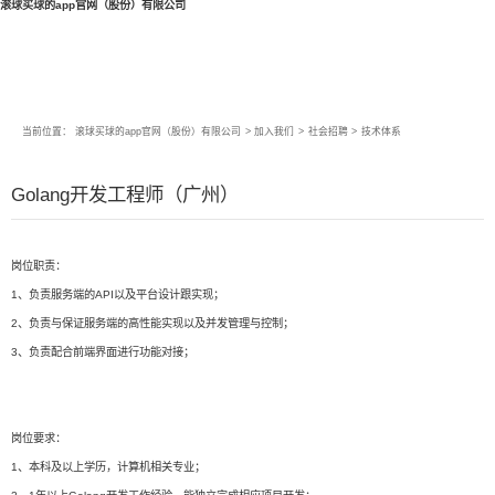
滚球买球的app官网（股份）有限公司
当前位置：
滚球买球的app官网（股份）有限公司
>
加入我们
>
社会招聘
>
技术体系
Golang开发工程师（广州）
岗位职责：
1、负责服务端的API以及平台设计跟实现；
2、负责与保证服务端的高性能实现以及并发管理与控制；
3、负责配合前端界面进行功能对接；
岗位要求：
1、本科及以上学历，计算机相关专业；