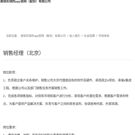
滚球买球的app官网（股份）有限公司
当前位置：
滚球买球的app官网（股份）有限公司
>
加入我们
>
社会招聘
>
市场体系
销售经理（北京）
岗位职责：
1、负责政企客户关系维护、销售公司大宗代理或自有的软件及硬件、承揽政企it项目、承接it集成
工程、根据公司以及部门销售任务开展销售工作。
2、完成各项销售指标、对现有市场和客户进行分析，发现客户的潜在需求、根据客户需求的特
点，为客户提供产品解决方案、负责与客户之间的商务谈判、协调各种内部、外部资源。
岗位要求：